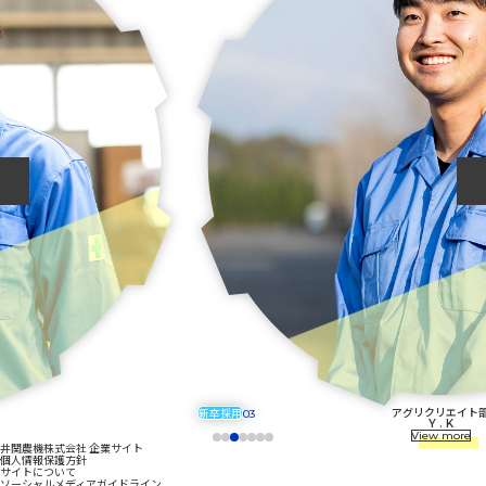
アグリクリエイト部
新卒採用
03
Y . K
View more
井関農機株式会社 企業サイト
個人情報保護方針
サイトについて
ソーシャルメディアガイドライン