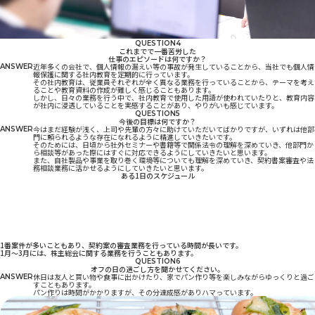
QUESTION
4
これまでで一番苦労した
仕事のエピソードは何ですか？
近年多くの会社で、個人情報の漏えい等の事故が発生していることから、当社でも個人情
ANSWER
報保護に関する社内教育を定期的に行っています。
その社内教育は、従業員それぞれが全く異なる業務を行っていることから、テーマを考え
ることや教育資料の作成が難しく感じることもあります。
しかし、日々の業務を行う中で、社内教育で使用した用語が使われていたりと、教育内容
が社内に浸透していることを実感することがあり、やりがいも感じています。
QUESTION
5
今後の目標は何ですか？
今はまだ経験が浅く、上司や先輩の方々に助けていただいてばかりですが、いずれは他部
ANSWER
門に頼られるような存在になれるように精進していきたいです。
そのためには、日頃から社外セミナーや書籍等で関係法令の理解を深めていき、他部門か
ら相談等があった際にはすぐに対応できるようにしていきたいと思います。
また、自社製品や事業を取り巻く環境等についても理解を深めていき、契約書案審査や法
務相談業務に活かせるようにしていきたいと思います。
ある1日のスケジュール
8：20
出社
8：30
朝礼、メールチェック
9：00
契約書案の内容確認、審査コメントの作成
12：00
昼休憩
13：00
社内教育内容の打ち合わせ
14：00
社内教育資料の作成
16：00
部内打ち合わせ（進捗確認等）
17：30
退社
1番案件が多いこともあり、契約案の審査業務を行っている時間が長いです。
1月～3月には、株主総会に関する業務を行うこともあります。
QUESTION
6
オフの日の過ごし方を聞かせてください。
休日は友人と買い物や食事に出かけたり、家でパン作り等を楽しみながらゆっくりと過ご
ANSWER
すこともあります。
パン作りは時間がかかりますが、その分達成感がありハマっています。