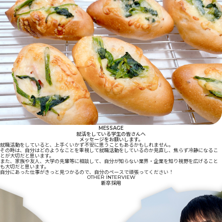
MESSAGE
就活をしている学生の皆さんへ
メッセージをお願いします。
就職活動をしていると、上手くいかず不安に思うこともあるかもしれません。
その時は、自分はどのようなことを重視して就職活動をしているのか見直し、焦らず冷静になるこ
とが大切だと思います。
また、家族や友人、大学の先輩等に相談して、自分が知らない業界・企業を知り視野を広げること
も大切だと思います。
自分にあった仕事がきっと見つかるので、自分のペースで頑張ってください！
OTHER INTERVIEW
新卒採用