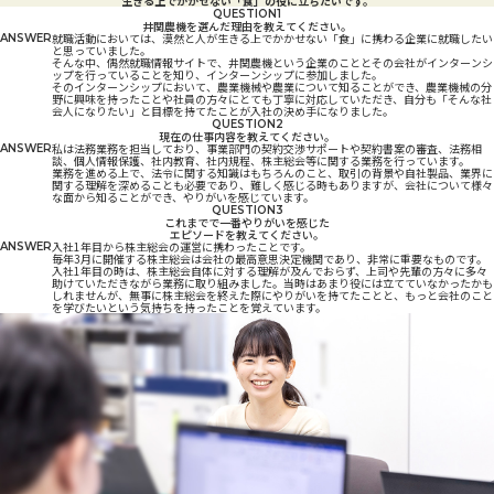
生きる上でかかせない「食」の役に立ちたいです。
QUESTION
1
井関農機を選んだ理由を教えてください。
就職活動においては、漠然と人が生きる上でかかせない「食」に携わる企業に就職したい
ANSWER
と思っていました。
そんな中、偶然就職情報サイトで、井関農機という企業のこととその会社がインターンシ
ップを行っていることを知り、インターンシップに参加しました。
そのインターンシップにおいて、農業機械や農業について知ることができ、農業機械の分
野に興味を持ったことや社員の方々にとても丁寧に対応していただき、自分も「そんな社
会人になりたい」と目標を持てたことが入社の決め手になりました。
QUESTION
2
現在の仕事内容を教えてください。
私は法務業務を担当しており、事業部門の契約交渉サポートや契約書案の審査、法務相
ANSWER
談、個人情報保護、社内教育、社内規程、株主総会等に関する業務を行っています。
業務を進める上で、法令に関する知識はもちろんのこと、取引の背景や自社製品、業界に
関する理解を深めることも必要であり、難しく感じる時もありますが、会社について様々
な面から知ることができ、やりがいを感じています。
QUESTION
3
これまでで一番やりがいを感じた
エピソードを教えてください。
入社1年目から株主総会の運営に携わったことです。
ANSWER
毎年3月に開催する株主総会は会社の最高意思決定機関であり、非常に重要なものです。
入社1年目の時は、株主総会自体に対する理解が及んでおらず、上司や先輩の方々に多々
助けていただきながら業務に取り組みました。当時はあまり役には立てていなかったかも
しれませんが、無事に株主総会を終えた際にやりがいを持てたことと、もっと会社のこと
を学びたいという気持ちを持ったことを覚えています。