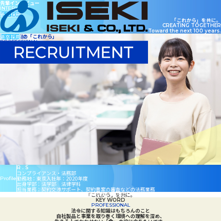
先輩インタビュー
INTERVIEW
新卒採用
「これから」を共に。
CREATING TOGETHER
Toward the next 100 years.
私とISEKIの「これから」
新卒採用
07
PROFESSIONAL
コンプライアンス・法務部
R . S
R . S
コンプライアンス・法務部
勤務地：東京
入社年：2020年度
Profile
出身学部：法学部 法律学科
担当業務：契約交渉サポート、契約書案の審査などの法務業務
CREATING TOGETHER
「これから」を共に。
KEY WORD
PROFESSIONAL
法令に関する知識はもちろんのこと
自社製品と事業を取り巻く環境への理解を深め、